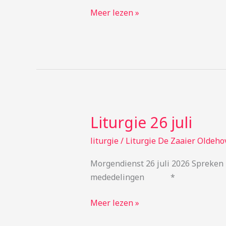
Meer lezen »
Liturgie 26 juli
Liturgie
26
liturgie
/
Liturgie De Zaaier Oldeho
juli
Morgendienst 26 juli 2026 Spre
mededelingen *
Meer lezen »