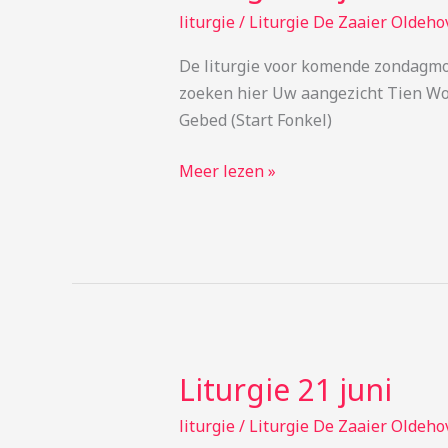
28
liturgie
/
Liturgie De Zaaier Oldeho
juni
De liturgie voor komende zondagmo
zoeken hier Uw aangezicht Tien Woo
Gebed (Start Fonkel)
Meer lezen »
Liturgie 21 juni
Liturgie
21
liturgie
/
Liturgie De Zaaier Oldeho
juni