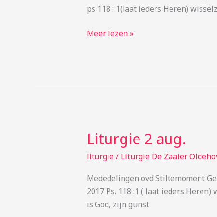
ps 118 : 1(laat ieders Heren)
Meer lezen »
Liturgie 2 aug.
Liturgie
2
liturgie
/
Liturgie De Zaaier Oldeho
aug.
Mededelingen ovd Stiltemoment Ge
2017 Ps. 118 :1 ( laat ieders Here
is God, zijn gunst