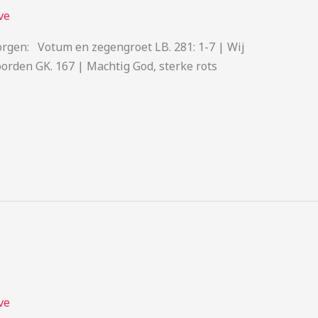
ve
rgen: Votum en zegengroet LB. 281: 1-7 | Wij
rden GK. 167 | Machtig God, sterke rots
ve