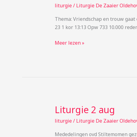
9
liturgie
/
Liturgie De Zaaier Oldeho
aug
Thema: Vriendschap en trouw gaat dat
23 1 kor 13:13 Opw 733 10.000 red
Meer lezen »
Liturgie 2 aug
Liturgie
2
liturgie
/
Liturgie De Zaaier Oldeho
aug
Mededelingen ovd Stiltemomen gez