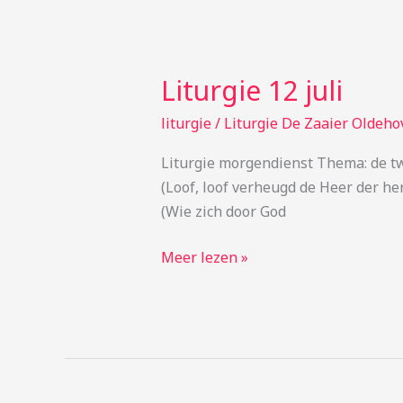
Liturgie 12 juli
Liturgie
12
liturgie
/
Liturgie De Zaaier Oldeho
juli
Liturgie morgendienst Thema: de tw
(Loof, loof verheugd de Heer der he
(Wie zich door God
Meer lezen »