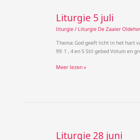
Liturgie 5 juli
Liturgie
5
liturgie
/
Liturgie De Zaaier Oldeho
juli
Thema: God geeft licht in het hart 
99: 1 , 4 en 5 Stil gebed Votum en 
Meer lezen »
Liturgie 28 juni
Liturgie