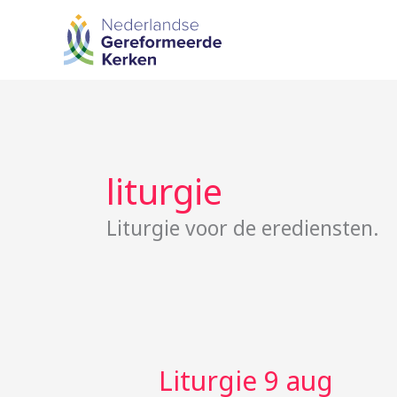
Ga
naar
de
inhoud
liturgie
Liturgie voor de erediensten.
Liturgie 9 aug
Liturgie