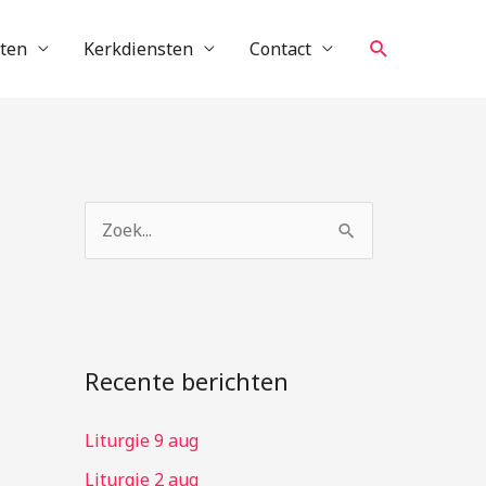
Zoeken
cten
Kerkdiensten
Contact
Z
o
e
k
n
Recente berichten
a
Liturgie 9 aug
a
r
Liturgie 2 aug