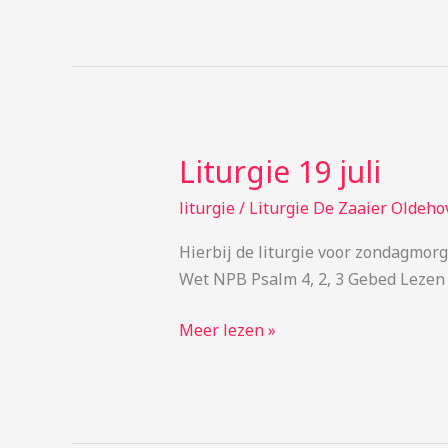
Liturgie 19 juli
Liturgie
19
liturgie
/
Liturgie De Zaaier Oldeho
juli
Hierbij de liturgie voor zondagmor
Wet NPB Psalm 4, 2, 3 Gebed Lezen P
Meer lezen »