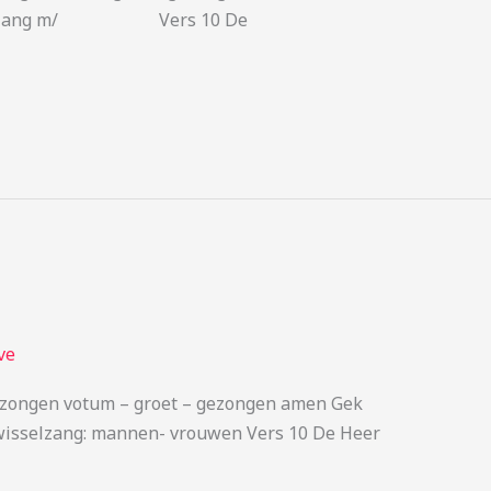
 wisselzang m/ Vers 10 De
ve
zongen votum – groet – gezongen amen Gek
n) wisselzang: mannen- vrouwen Vers 10 De Heer