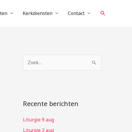
Zoeken
cten
Kerkdiensten
Contact
Z
o
e
k
n
Recente berichten
a
Liturgie 9 aug
a
r
Liturgie 2 aug