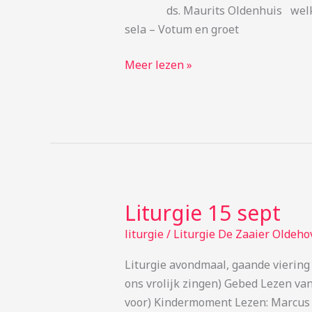
ds. Maurits Oldenhuis we
sela – Votum en groet
Meer lezen »
Liturgie 15 sept
Liturgie
15
liturgie
/
Liturgie De Zaaier Oldeho
sept
Liturgie avondmaal, gaande viering 
ons vrolijk zingen) Gebed Lezen van
voor) Kindermoment Lezen: Marcus