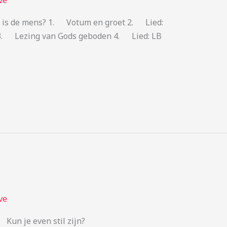
ve
e is de mens? 1. Votum en groet 2. Lied:
) 3. Lezing van Gods geboden 4. Lied: LB
ve
er 2024 Kun je even stil zijn?