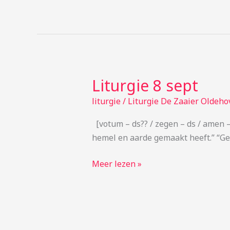
Liturgie 8 sept
Liturgie
8
liturgie
/
Liturgie De Zaaier Oldeho
sept
[votum – ds?? / zegen – ds / amen –
hemel en aarde gemaakt heeft.” “Gen
Meer lezen »