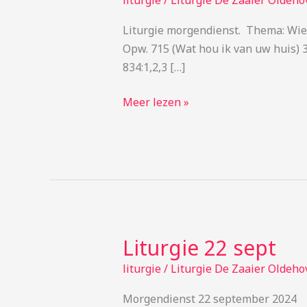
liturgie
/
Liturgie De Zaaier Oldeho
sept
Liturgie morgendienst. Thema: Wi
Opw. 715 (Wat hou ik van uw huis
834:1,2,3 […]
Meer lezen »
Liturgie 22 sept
Liturgie
22
liturgie
/
Liturgie De Zaaier Oldeho
sept
Morgendienst 22 septemb