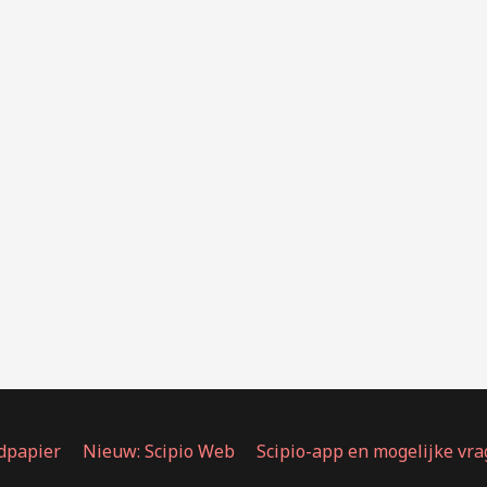
dpapier
Nieuw: Scipio Web
Scipio-app en mogelijke vr