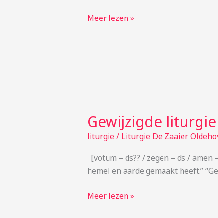
Meer lezen »
Gewijzigde liturgi
Gewijzigde
liturgie
liturgie
/
Liturgie De Zaaier Oldeho
voor
[votum – ds?? / zegen – ds / amen –
zondag
hemel en aarde gemaakt heeft.” “Gen
8
sept
Meer lezen »