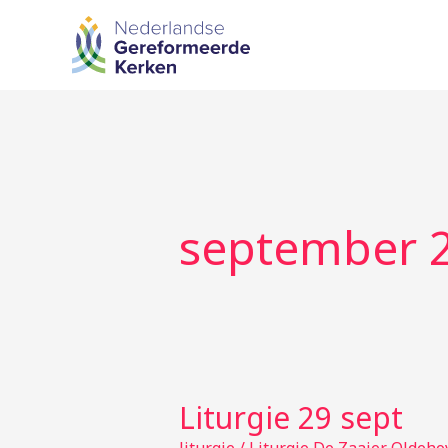
Ga
naar
de
inhoud
september 
Liturgie 29 sept
Liturgie
29