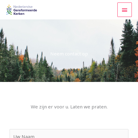
Ga
HOO
naar
de
inhoud
Neem contact op
We zijn er voor u. Laten we praten.
U