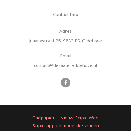
Contact Info
Adres
Julianastraat 25, 9883 PS, Oldehove
Email
contact@dezaaier-oldehove.nl
F
a
c
e
b
o
o
k
-
Oudpapier
Nieuw: Scipio Web
f
Scipio-app en mogelijke vragen