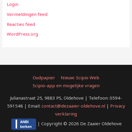
Login
Vermeldingen feed
Reacties feed
WordPress.org
Oudpapier
Nieuw: Scipio Web
Scipio-app en mogelijke vragen
Julianastraat 25, 9883 PS, Oldehove | Telefoon: 0594-
591548 | Email:
contact@dezaaier-oldehove.nl
|
Privacy
verklaring
| Copyright © 2026 De Zaaier Oldehove