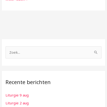
Z
o
e
k
Recente berichten
n
a
Liturgie 9 aug
a
Liturgie 2 aug
r