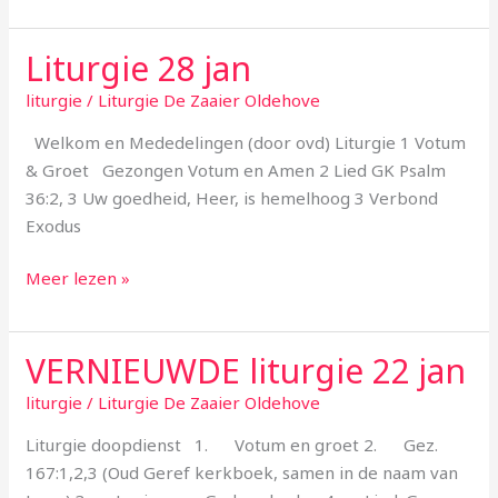
Liturgie 28 jan
Liturgie
28
liturgie
/
Liturgie De Zaaier Oldehove
jan
Welkom en Mededelingen (door ovd) Liturgie 1 Votum
& Groet Gezongen Votum en Amen 2 Lied GK Psalm
36:2, 3 Uw goedheid, Heer, is hemelhoog 3 Verbond
Exodus
Meer lezen »
VERNIEUWDE liturgie 22 jan
VERNIEUWDE
liturgie
liturgie
/
Liturgie De Zaaier Oldehove
22
Liturgie doopdienst 1. Votum en groet 2. Gez.
jan
167:1,2,3 (Oud Geref kerkboek, samen in de naam van