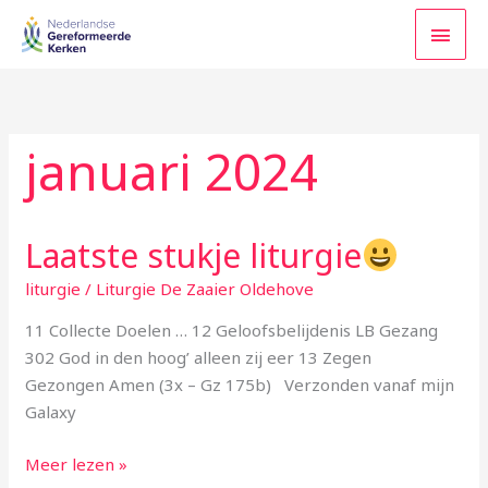
Ga
HOO
naar
de
inhoud
januari 2024
Laatste stukje liturgie
Laatste
stukje
liturgie
/
Liturgie De Zaaier Oldehove
liturgie
11 Collecte Doelen … 12 Geloofsbelijdenis LB Gezang
302 God in den hoog’ alleen zij eer 13 Zegen
Gezongen Amen (3x – Gz 175b) Verzonden vanaf mijn
Galaxy
Meer lezen »