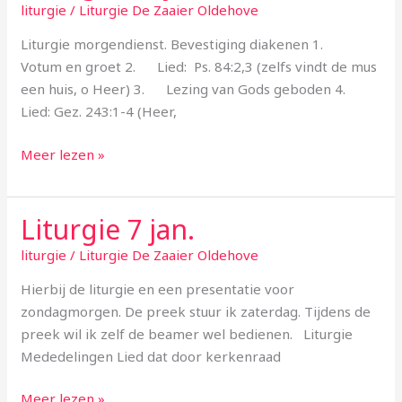
14
liturgie
/
Liturgie De Zaaier Oldehove
jan
Liturgie morgendienst. Bevestiging diakenen 1.
Votum en groet 2. Lied: Ps. 84:2,3 (zelfs vindt de mus
een huis, o Heer) 3. Lezing van Gods geboden 4.
Lied: Gez. 243:1-4 (Heer,
Meer lezen »
Liturgie 7 jan.
Liturgie
7
liturgie
/
Liturgie De Zaaier Oldehove
jan.
Hierbij de liturgie en een presentatie voor
zondagmorgen. De preek stuur ik zaterdag. Tijdens de
preek wil ik zelf de beamer wel bedienen. Liturgie
Mededelingen Lied dat door kerkenraad
Meer lezen »