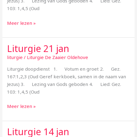
Jezus) 3. Lezing van Gods geboden 4. Lied: Gez.
103: 1,4,5 (Oud
Meer lezen »
Liturgie 21 jan
Liturgie
21
liturgie
/
Liturgie De Zaaier Oldehove
jan
Liturgie doopdienst 1. Votum en groet 2. Gez.
167:1,2,3 (Oud Geref kerkboek, samen in de naam van
Jezus) 3. Lezing van Gods geboden 4. Lied: Gez.
103: 1,4,5 (Oud
Meer lezen »
Liturgie 14 jan
Liturgie