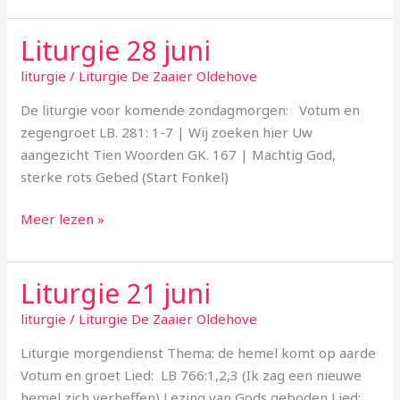
Liturgie 28 juni
Liturgie
28
liturgie
/
Liturgie De Zaaier Oldehove
juni
De liturgie voor komende zondagmorgen: Votum en
zegengroet LB. 281: 1-7 | Wij zoeken hier Uw
aangezicht Tien Woorden GK. 167 | Machtig God,
sterke rots Gebed (Start Fonkel)
Meer lezen »
Liturgie 21 juni
Liturgie
21
liturgie
/
Liturgie De Zaaier Oldehove
juni
Liturgie morgendienst Thema: de hemel komt op aarde
Votum en groet Lied: LB 766:1,2,3 (Ik zag een nieuwe
hemel zich verheffen) Lezing van Gods geboden Lied: