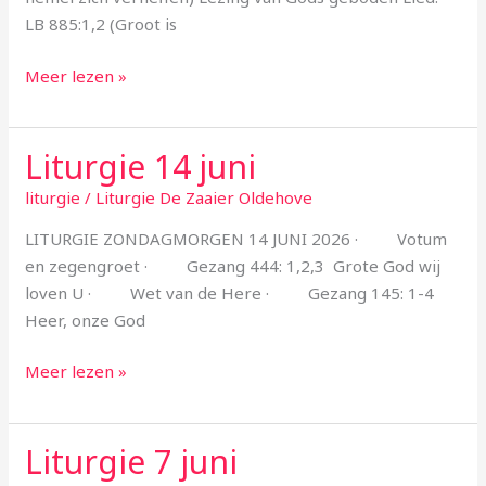
LB 885:1,2 (Groot is
Meer lezen »
Liturgie 14 juni
Liturgie
14
liturgie
/
Liturgie De Zaaier Oldehove
juni
LITURGIE ZONDAGMORGEN 14 JUNI 2026 · Votum
en zegengroet · Gezang 444: 1,2,3 Grote God wij
loven U · Wet van de Here · Gezang 145: 1-4
Heer, onze God
Meer lezen »
Liturgie 7 juni
Liturgie