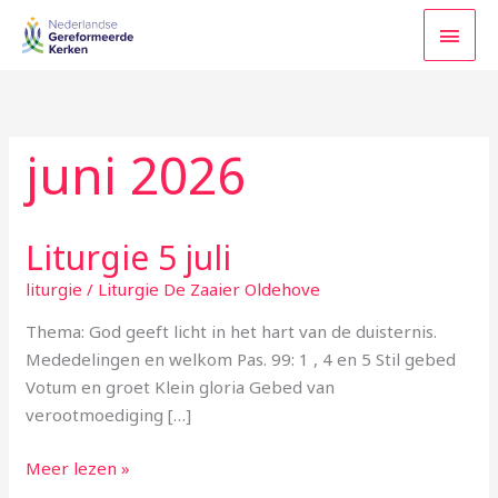
Ga
HOO
naar
de
inhoud
juni 2026
Liturgie 5 juli
Liturgie
5
liturgie
/
Liturgie De Zaaier Oldehove
juli
Thema: God geeft licht in het hart van de duisternis.
Mededelingen en welkom Pas. 99: 1 , 4 en 5 Stil gebed
Votum en groet Klein gloria Gebed van
verootmoediging […]
Meer lezen »