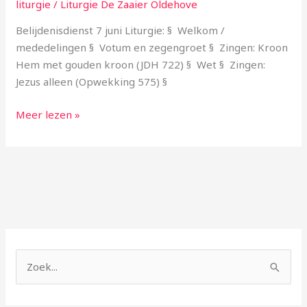
7
liturgie
/
Liturgie De Zaaier Oldehove
juni
Belijdenisdienst 7 juni Liturgie: § Welkom /
mededelingen § Votum en zegengroet § Zingen: Kroon
Hem met gouden kroon (JDH 722) § Wet § Zingen:
Jezus alleen (Opwekking 575) §
Meer lezen »
Z
o