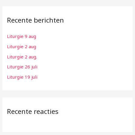
e
k
Recente berichten
n
a
Liturgie 9 aug
a
Liturgie 2 aug
r
:
Liturgie 2 aug.
Liturgie 26 juli
Liturgie 19 juli
Recente reacties