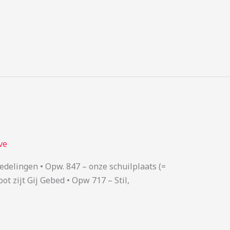
ve
delingen • Opw. 847 – onze schuilplaats (=
t zijt Gij Gebed • Opw 717 – Stil,