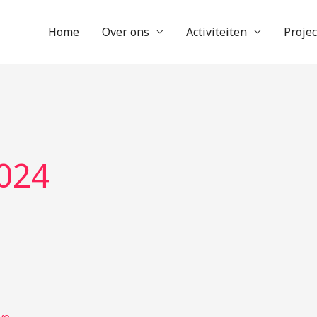
Home
Over ons
Activiteiten
Proje
024