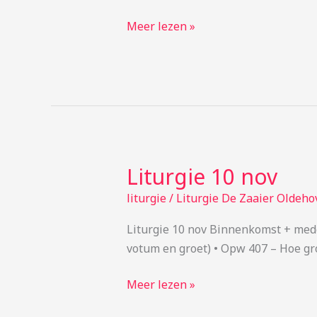
Meer lezen »
Liturgie 10 nov
Liturgie
10
liturgie
/
Liturgie De Zaaier Oldeho
nov
Liturgie 10 nov Binnenkomst + mede
votum en groet) • Opw 407 – Hoe groo
Meer lezen »