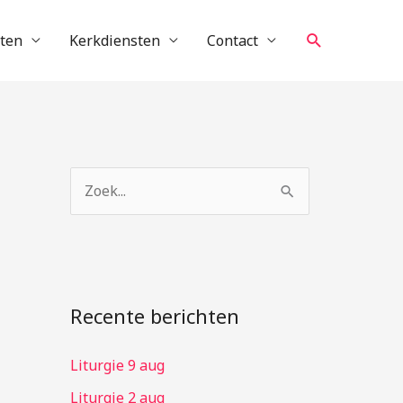
Zoeken
cten
Kerkdiensten
Contact
Z
o
e
k
n
Recente berichten
a
Liturgie 9 aug
a
r
Liturgie 2 aug