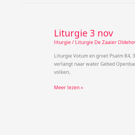
Liturgie 3 nov
Liturgie
3
liturgie
/
Liturgie De Zaaier Oldeho
nov
Liturgie Votum en groet Psalm 84, 3
verlangt naar water Gebed Openbarin
volken,
Meer lezen »