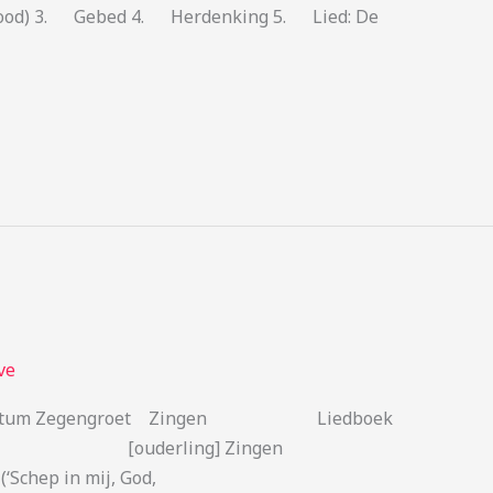
 dood) 3. Gebed 4. Herdenking 5. Lied: De
ve
 Votum Zegengroet Zingen Liedboek
morgen…’) Wet [ouderling] Zingen
‘Schep in mij, God,