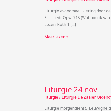
liturgie
/
Liturgie De Zaaier Oldeho
dec
Liturgie avondmaal, viering door
3. Lied: Opw. 715 (Wat hou ik v
Lezen: Ruth 1 […]
Meer lezen »
Liturgie 24 nov
Liturgie
24
liturgie
/
Liturgie De Zaaier Oldeho
nov
Liturgie morgendienst. Eeuwighei