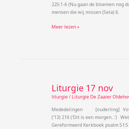
225:1-6 (Nu gaan de bloemen nog
mensen die wij missen (Sela) 6.
Meer lezen »
Liturgie 17 nov
Liturgie
17
liturgie
/
Liturgie De Zaaier Oldeho
nov
Mededelingen [ouderling]
(’13) 216 (‘Dit is een 
Gereformeerd Kerkboek psalm 51:5 (