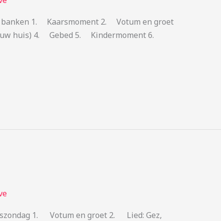
ve
 de banken 1. Kaarsmoment 2. Votum en groet
an uw huis) 4. Gebed 5. Kindermoment 6.
ve
dszondag 1. Votum en groet 2. Lied: Gez,