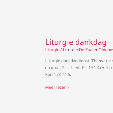
Liturgie dankdag
Liturgie
dankdag
liturgie
/
Liturgie De Zaaier Oldeho
Liturgie dankdagdienst. Thema: de
en groet 2. Lied: Ps. 19:1,4 (Het
Kon.4:38-41 5.
Meer lezen »