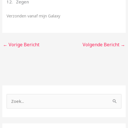
12. Zegen
Verzonden vanaf mijn Galaxy
←
Vorige Bericht
Volgende Bericht
→
Z
o
e
k