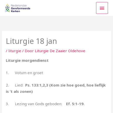
Ga
HOO
naar
de
inhoud
Liturgie 18 jan
/
liturgie
/ Door
Liturgie De Zaaier Oldehove
Liturgie morgendienst
1. Votum en groet
2. Lied:
Ps. 133:1,2,3 (Kom zie hoe goed, hoe lieflijk
is ’t als zonen)
3. Lezing van Gods geboden:
Ef. 5:1-19.