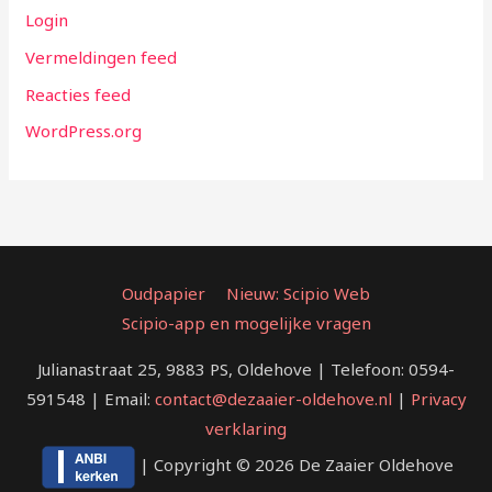
Login
Vermeldingen feed
Reacties feed
WordPress.org
Oudpapier
Nieuw: Scipio Web
Scipio-app en mogelijke vragen
Julianastraat 25, 9883 PS, Oldehove | Telefoon: 0594-
591548 | Email:
contact@dezaaier-oldehove.nl
|
Privacy
verklaring
| Copyright © 2026 De Zaaier Oldehove