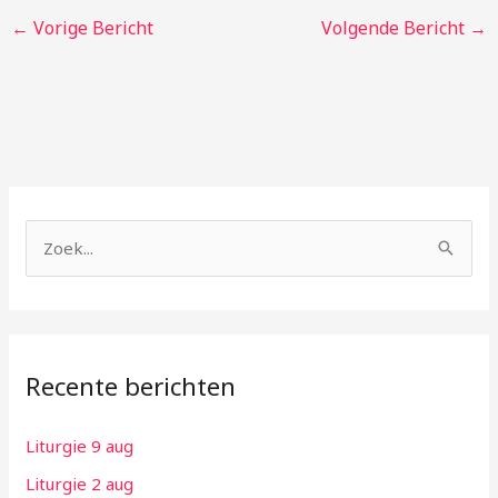
←
Vorige Bericht
Volgende Bericht
→
Z
o
e
k
Recente berichten
n
a
Liturgie 9 aug
a
Liturgie 2 aug
r