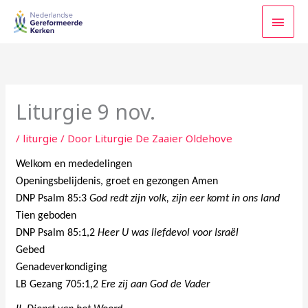
Ga
HOO
naar
de
inhoud
Liturgie 9 nov.
/
liturgie
/ Door
Liturgie De Zaaier Oldehove
Welkom en mededelingen
Openingsbelijdenis, groet en gezongen Amen
DNP Psalm 85:3
God redt zijn volk, zijn eer komt in ons land
Tien geboden
DNP Psalm 85:1,2
Heer U was liefdevol voor Israël
Gebed
Genadeverkondiging
LB Gezang 705:1,2
Ere zij aan God de Vader