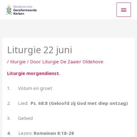
Ga
HOO
naar
de
inhoud
Liturgie 22 juni
/
liturgie
/ Door
Liturgie De Zaaier Oldehove
Liturgie morgendienst.
1.
Votum en groet
2. Lied:
Ps. 68:8 (Geloofd zij God met diep ontzag)
3. Gebed
4.
Lezen:
Romeinen 8:18-28