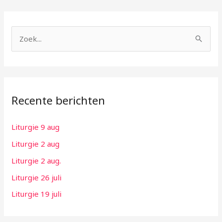
Z
o
e
k
Recente berichten
n
a
Liturgie 9 aug
a
Liturgie 2 aug
r
:
Liturgie 2 aug.
Liturgie 26 juli
Liturgie 19 juli