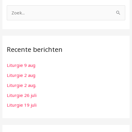
Z
o
e
k
Recente berichten
n
a
Liturgie 9 aug
a
Liturgie 2 aug
r
:
Liturgie 2 aug.
Liturgie 26 juli
Liturgie 19 juli