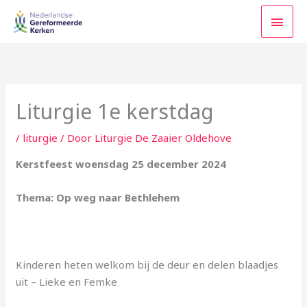
Ga
HOO
naar
de
inhoud
Liturgie 1e kerstdag
/
liturgie
/ Door
Liturgie De Zaaier Oldehove
Kerstfeest woensdag 25 december 2024
Thema: Op weg naar Bethlehem
Kinderen heten welkom bij de deur en delen blaadjes
uit – Lieke en Femke