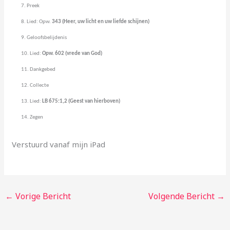
7.
Preek
8.
Lied:
Opw.
343 (Heer, uw licht en uw liefde schijnen)
9.
Geloofsbelijdenis
10.
Lied:
Opw. 602 (vrede van God)
11.
Dankgebed
12.
Collecte
13.
Lied:
LB 675:1,2 (Geest van hierboven)
14.
Zegen
Verstuurd vanaf mijn iPad
←
Vorige Bericht
Volgende Bericht
→