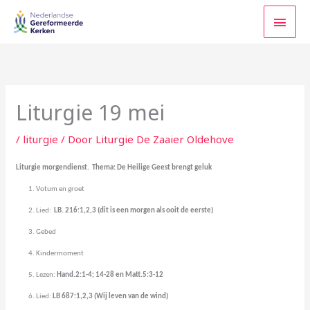
Ga
HOO
naar
de
inhoud
Liturgie 19 mei
/
liturgie
/ Door
Liturgie De Zaaier Oldehove
Liturgie morgendienst. Thema: De Heilige Geest brengt geluk
1.
Votum en groet
2.
Lied:
LB. 216:1,2,3 (dit is een morgen als ooit de eerste)
3.
Gebed
4.
Kindermoment
5.
Lezen:
Hand.2:1-4; 14-28 en Matt.5:3-12
6.
Lied:
LB 687:1,2,3 (Wij leven van de wind)