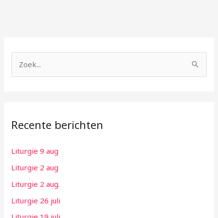
Z
o
e
k
Recente berichten
n
a
Liturgie 9 aug
a
Liturgie 2 aug
r
:
Liturgie 2 aug.
Liturgie 26 juli
Liturgie 19 juli