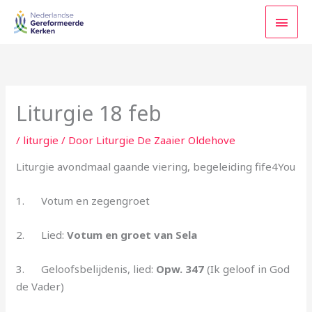
Ga
HOO
naar
de
inhoud
Liturgie 18 feb
/
liturgie
/ Door
Liturgie De Zaaier Oldehove
Liturgie avondmaal gaande viering, begeleiding fife4You
1. Votum en zegengroet
2. Lied:
Votum en groet van Sela
3. Geloofsbelijdenis, lied:
Opw. 347
(Ik geloof in God
de Vader)