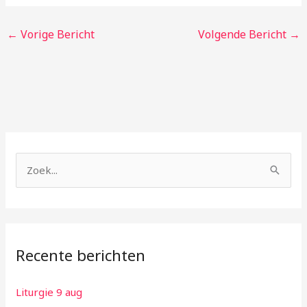
←
Vorige Bericht
Volgende Bericht
→
Z
o
e
k
Recente berichten
n
a
Liturgie 9 aug
a