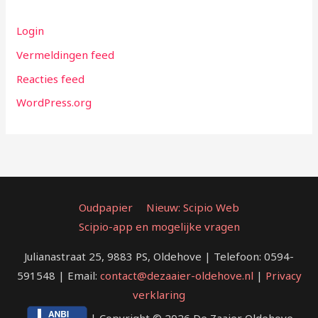
Login
Vermeldingen feed
Reacties feed
WordPress.org
Oudpapier
Nieuw: Scipio Web
Scipio-app en mogelijke vragen
Julianastraat 25, 9883 PS, Oldehove | Telefoon: 0594-
591548 | Email:
contact@dezaaier-oldehove.nl
|
Privacy
verklaring
| Copyright © 2026 De Zaaier Oldehove